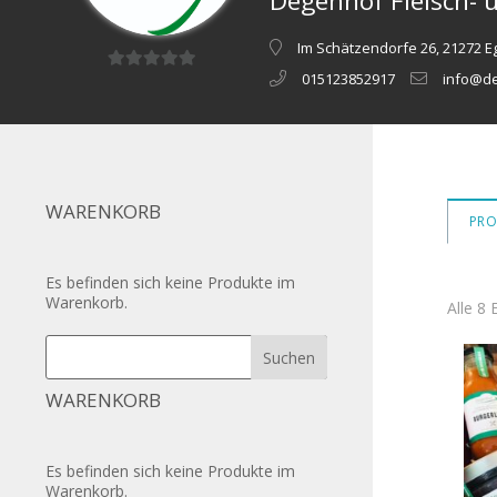
Degenhof Fleisch- 
Im Schätzendorfe 26, 21272 E
015123852917
info@d
0
von
5
WARENKORB
PRO
Es befinden sich keine Produkte im
Warenkorb.
Alle 8
WARENKORB
Es befinden sich keine Produkte im
Warenkorb.