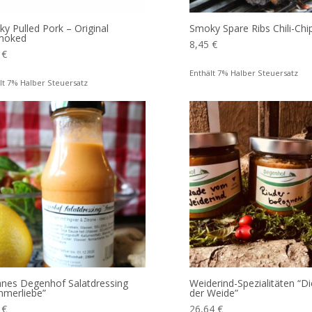
y Pulled Pork – Original
Smoky Spare Ribs Chili-Chi
moked
8,45
€
8
€
Enthält 7% Halber Steuersatz
lt 7% Halber Steuersatz
nes Degenhof Salatdressing
Weiderind-Spezialitäten “D
merliebe”
der Weide”
7
€
26,64
€