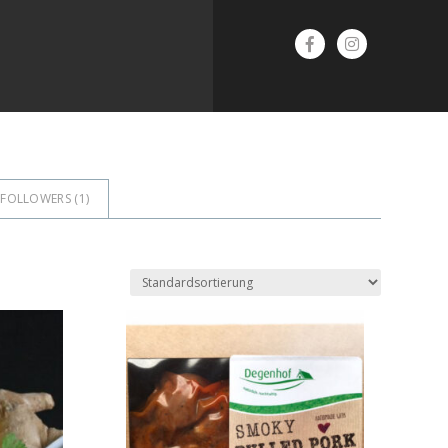
FOLLOWERS (
1
)