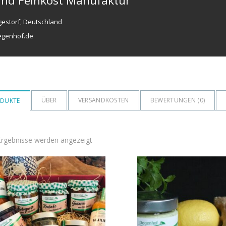
und Feinkost Manufaktur
gestorf, Deutschland
egenhof.de
ÜBER
VERSANDKOSTEN
BEWERTUNGEN (
0
)
DUKTE
 Ergebnisse werden angezeigt