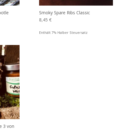
potle
Smoky Spare Ribs Classic
8,45
€
Enthält 7% Halber Steuersatz
ie 3 von