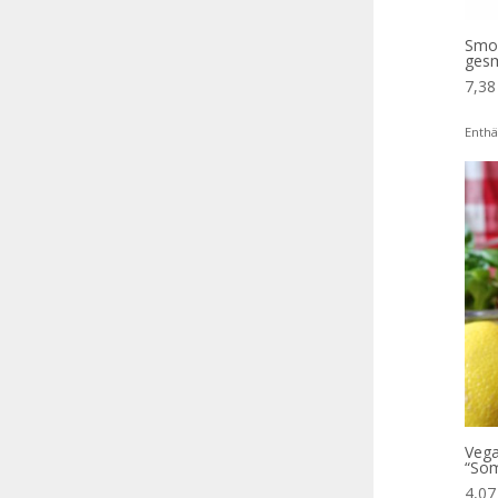
Smok
ges
7,3
Enthä
Vega
“Som
4,0