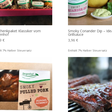
henkpaket Klassiker vom
Smoky Coriander Dip – Idea
enhof
Grillsauce
39
€
3,96
€
lt 7% Halber Steuersatz
Enthält 7% Halber Steuersatz