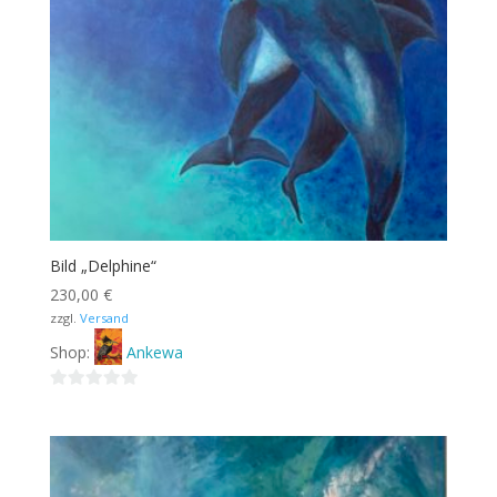
Bild „Delphine“
230,00
€
zzgl.
Versand
Shop:
Ankewa
0
von
5