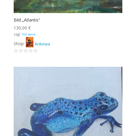
Bild „Atlantis“
130,00
€
zzgl.
Versand
Shop:
Ankewa
0
von
5