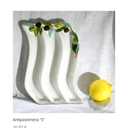
0
von
5
Antipasteriera ”S”
20,83
€