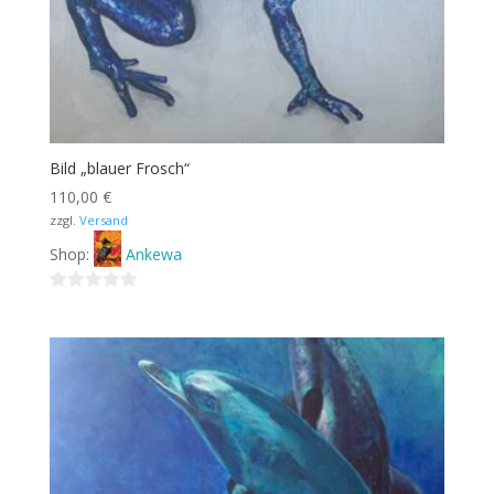
Bild „blauer Frosch“
110,00
€
zzgl.
Versand
Shop:
Ankewa
0
von
5