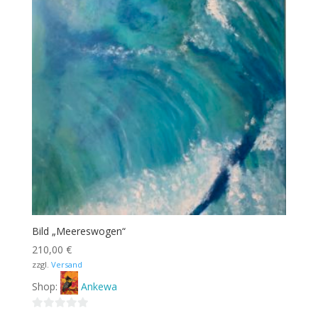
Bild „Meereswogen“
210,00
€
zzgl.
Versand
Shop:
Ankewa
0