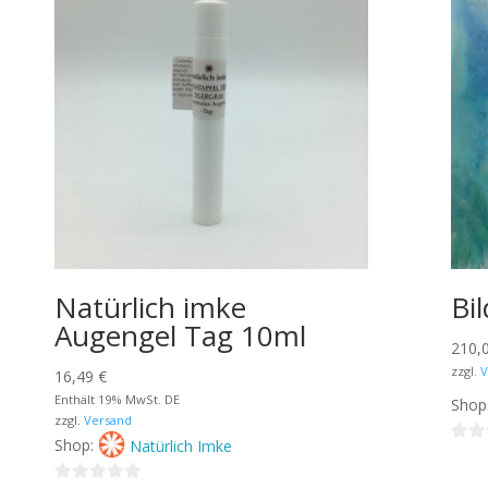
Natürlich imke
Bi
Augengel Tag 10ml
210,
zzgl.
V
16,49
€
Enthält 19% MwSt. DE
Shop
zzgl.
Versand
Shop:
Natürlich Imke
0
v