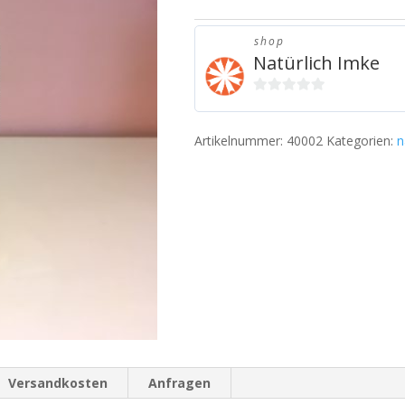
Menge
shop
Natürlich Imke
0
v
Artikelnummer:
40002
Kategorien:
n
o
n
5
Versandkosten
Anfragen