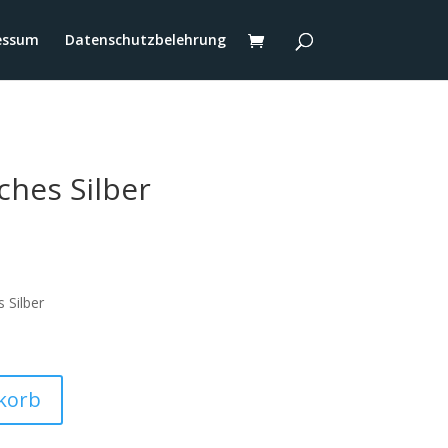
essum
Datenschutzbelehrung
ches Silber
s Silber
korb