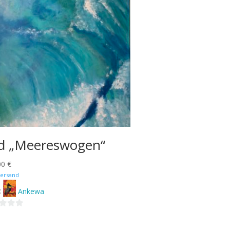
ld „Meereswogen“
00
€
ersand
:
Ankewa