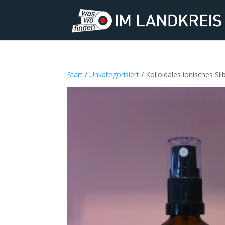
Start
/
Unkategorisiert
/ Kolloidales ionisches Sil