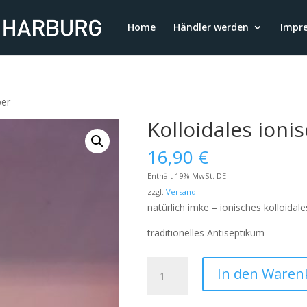
Home
Händler werden
Impr
ber
Kolloidales ionis
16,90
€
Enthält 19% MwSt. DE
zzgl.
Versand
natürlich imke – ionisches kolloidale
traditionelles Antiseptikum
Kolloidales
In den Waren
ionisches
Silber