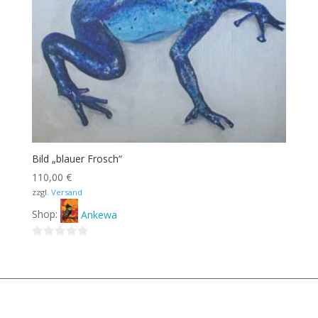
Bild „blauer Frosch“
110,00
€
zzgl.
Versand
Shop:
Ankewa
0
von
5