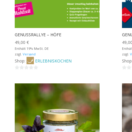
GENUSSRALLYE – HÖFE
GEN
49,00
€
49,0
Enthält 19% MwSt. DE
Enthä
zzgl.
Versand
zzgl.
V
Shop:
ERLEBNISKOCHEN
Shop
0
0
von
von
5
5