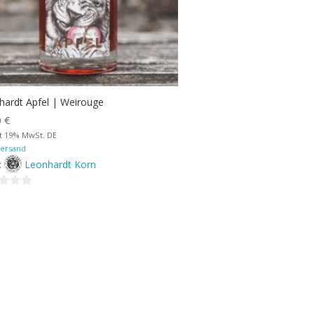
hardt Apfel | Weirouge
0
€
lt 19% MwSt. DE
ersand
:
Leonhardt Korn