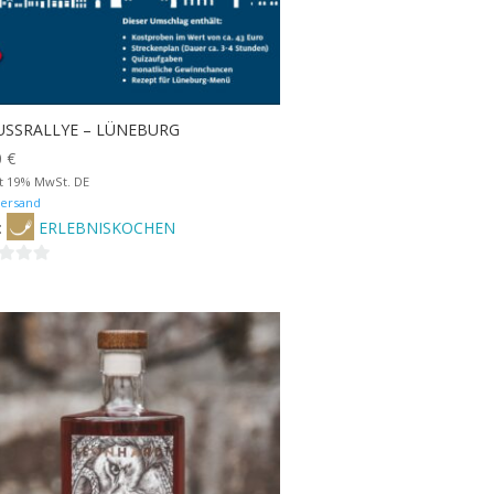
USSRALLYE – LÜNEBURG
0
€
lt 19% MwSt. DE
ersand
:
ERLEBNISKOCHEN