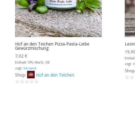
Hof an den Teichen Pizza-Pasta-Liebe
Leon
Gewürzmischung
19,9
7,02
€
Enthä
Enthält 19% MwSt. DE
zzgl.
V
zzgl.
Versand
Shop
Shop:
Hof an den Teichen
0
0
von
von
5
5