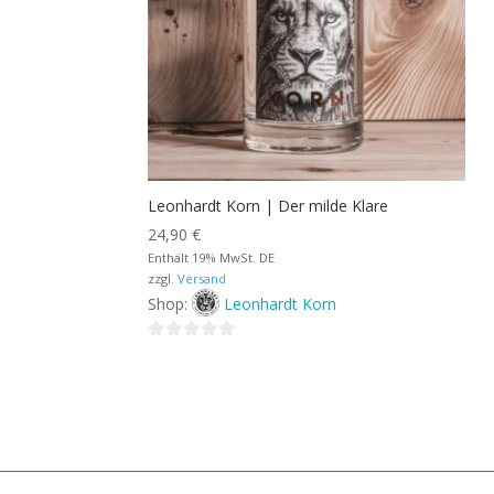
Leonhardt Korn | Der milde Klare
24,90
€
Enthält 19% MwSt. DE
zzgl.
Versand
Shop:
Leonhardt Korn
0
von
5